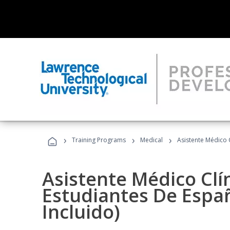
›
›
›
Training Programs
Medical
Asistente Médico C
Asistente Médico Clí
Estudiantes De Españ
Incluido)