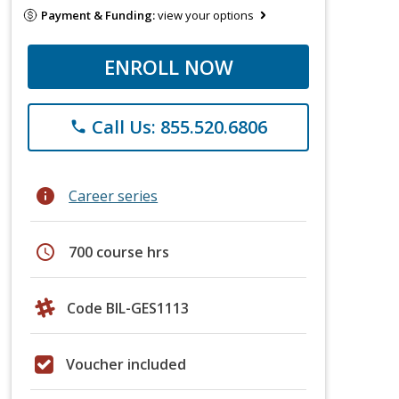
Payment & Funding:
view your options
ENROLL NOW
Call Us: 855.520.6806
phone
info
Career series
schedule
700 course hrs
Code BIL-GES1113
Voucher included