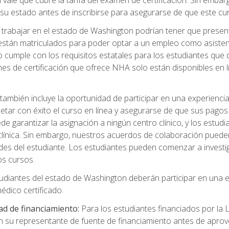
 vale que cubre la tarifa del examen de certificación. Sin embarg
de su estado antes de inscribirse para asegurarse de que este c
rabajar en el estado de Washington podrían tener que presentar 
 están matriculados para poder optar a un empleo como asistent
 cumple con los requisitos estatales para los estudiantes que d
nes de certificación que ofrece NHA solo están disponibles en
también incluye la oportunidad de participar en una experiencia c
tar con éxito el curso en línea y asegurarse de que sus pagos
 garantizar la asignación a ningún centro clínico, y los estud
a clínica. Sin embargo, nuestros acuerdos de colaboración pued
des del estudiante. Los estudiantes pueden comenzar a investig
os cursos.
udiantes del estado de Washington deberán participar en una e
dico certificado.
ad de financiamiento:
Para los estudiantes financiados por la
n su representante de fuente de financiamiento antes de aprov