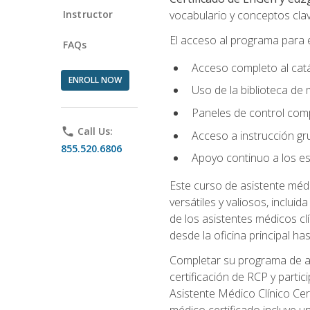
Instructor
vocabulario y conceptos clav
El acceso al programa para e
FAQs
Acceso completo al catá
ENROLL NOW
Uso de la biblioteca de
Paneles de control comp
phone
Call Us:
Acceso a instrucción grup
855.520.6806
Apoyo continuo a los es
Este curso de asistente méd
versátiles y valiosos, inclui
de los asistentes médicos c
desde la oficina principal has
Completar su programa de asi
certificación de RCP y parti
Asistente Médico Clínico Cer