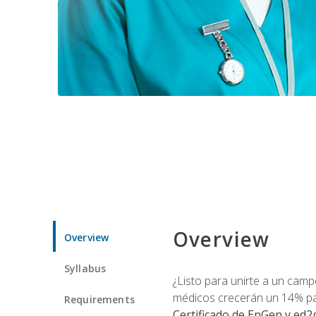
Overview
Overview
Syllabus
¿Listo para unirte a un camp
médicos crecerán un 14% pa
Requirements
Certificado de EnGen y ed2