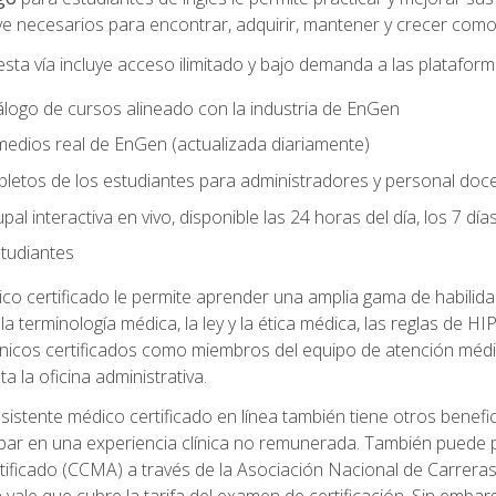
e necesarios para encontrar, adquirir, mantener y crecer como 
sta vía incluye acceso ilimitado y bajo demanda a las platafor
logo de cursos alineado con la industria de EnGen
 medios real de EnGen (actualizada diariamente)
letos de los estudiantes para administradores y personal doc
al interactiva en vivo, disponible las 24 horas del día, los 7 dí
tudiantes
ico certificado le permite aprender una amplia gama de habili
da la terminología médica, la ley y la ética médica, las reglas de
línicos certificados como miembros del equipo de atención médi
ta la oficina administrativa.
stente médico certificado en línea también tiene otros benefici
cipar en una experiencia clínica no remunerada. También puede 
tificado (CCMA) a través de la Asociación Nacional de Carrera