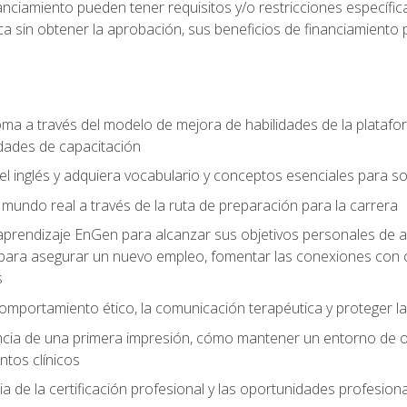
nciamiento pueden tener requisitos y/o restricciones específicas
a sin obtener la aprobación, sus beneficios de financiamient
ioma a través del modelo de mejora de habilidades de la plata
dades de capacitación
el inglés y adquiera vocabulario y conceptos esenciales para so
mundo real a través de la ruta de preparación para la carrera
e aprendizaje EnGen para alcanzar sus objetivos personales de a
para asegurar un nuevo empleo, fomentar las conexiones con c
s
omportamiento ético, la comunicación terapéutica y proteger la
ia de una primera impresión, cómo mantener un entorno de ofici
ntos clínicos
a de la certificación profesional y las oportunidades profesio