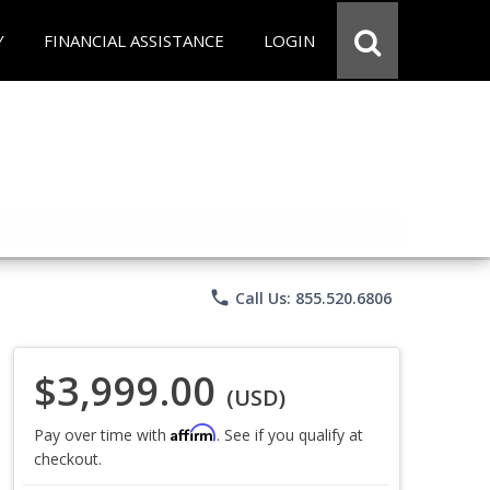
Y
FINANCIAL ASSISTANCE
LOGIN
phone
Call Us: 855.520.6806
$3,999.00
(USD)
Affirm
Pay over time with
. See if you qualify at
checkout.