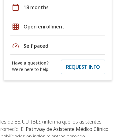
calendar_today
18 months
grid_on
Open enrollment
speed
Self paced
Have a question?
REQUEST INFO
We're here to help
les de EE. UU. (BLS) informa que los asistentes
promedio. El
Pathway de Asistente Médico Clínico
s habilidades en inglés mientras aprende