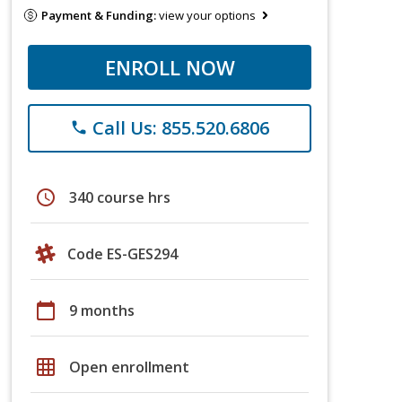
Payment & Funding:
view your options
ENROLL NOW
Call Us: 855.520.6806
phone
schedule
340 course hrs
Code ES-GES294
calendar_today
9 months
grid_on
Open enrollment