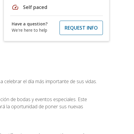
speed
Self paced
Have a question?
REQUEST INFO
We're here to help
a celebrar el día más importante de sus vidas.
ución de bodas y eventos especiales. Este
dará la oportunidad de poner sus nuevas