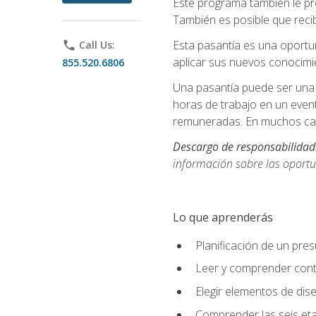
Este programa también le pr
También es posible que recib
Esta pasantía es una oportun
phone
Call Us:
aplicar sus nuevos conocimi
855.520.6806
Una pasantía puede ser una 
horas de trabajo en un even
remuneradas. En muchos cas
Descargo de responsabilidad
información sobre las oportu
Lo que aprenderás
Planificación de un pre
Leer y comprender cont
Elegir elementos de diseñ
Comprender las seis eta