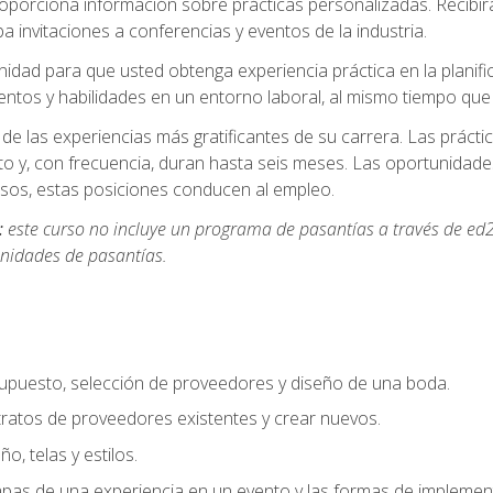
oporciona información sobre prácticas personalizadas. Recibirá
a invitaciones a conferencias y eventos de la industria.
idad para que usted obtenga experiencia práctica en la planifi
entos y habilidades en un entorno laboral, al mismo tiempo qu
de las experiencias más gratificantes de su carrera. Las práct
to y, con frecuencia, duran hasta seis meses. Las oportunida
os, estas posiciones conducen al empleo.
:
este curso no incluye un programa de pasantías a través de ed2
nidades de pasantías.
supuesto, selección de proveedores y diseño de una boda.
ratos de proveedores existentes y crear nuevos.
o, telas y estilos.
pas de una experiencia en un evento y las formas de implement