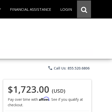
Y
FINANCIAL ASSISTANCE
LOGIN
phone
Call Us: 855.520.6806
$1,723.00
(USD)
Affirm
Pay over time with
. See if you qualify at
checkout.